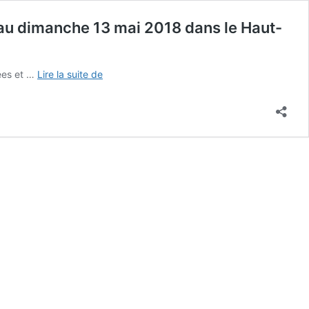
 au dimanche 13 mai 2018 dans le Haut-
Retraite
ées et …
Lire la suite de
de
méditation
de
pleine
conscience
(approfondissement)
du
jeudi
10
mai
au
dimanche
13
mai
2018
dans