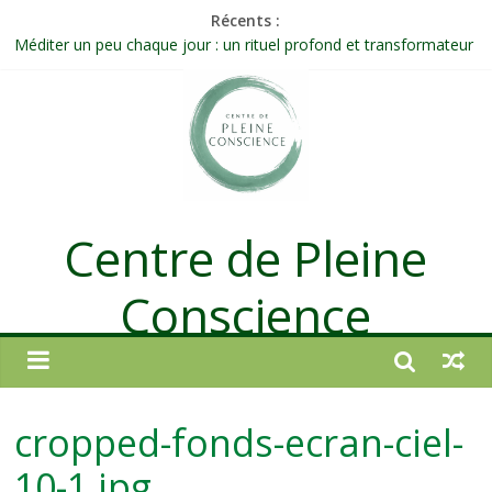
Récents :
Méditer un peu chaque jour : un rituel profond et transformateur
Prolonger la vie ou découvrir ce qui ne vieillit pas ?
Célébrer la Vie jusque dans les petites actions
Quand on n’arrive plus à agir : et si ce n’était pas un manque de
volonté ?
Une attention consciente d’elle-même, non dirigée par le mental
Centre de Pleine
Conscience
cropped-fonds-ecran-ciel-
10-1.jpg