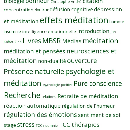
bonheur
citation
biologie
Christophe André
dépression
défusion cognitive
concentration
douleur
effets méditation
et méditation
humour
introduction
intelligence émotionnelle
insomnie
Jon
MBSR
méditation
Livres
Médias
Kabat-Zinn
neurosciences et
méditation et pensées
méditation
ouverture
non-dualité
psychologie et
Présence naturelle
méditation
Pure conscience
psychologie positive
Recherche
Retraite de méditation
relations
réaction automatique
régulation de l'humeur
régulation des émotions
sentiment de soi
stress
TCC thérapies
stage
TCCinsomnie