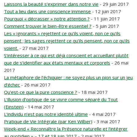
Laissons la beauté s’exprimer dans notre vie
- 29 juin 2017
Tout a lieu dans une conscience immense
- 12 juin 2017
Pourquoi « décrasser » notre attention ?
- 11 juin 2017
Comment trouver le bien-être essentiel ?
- 5 juin 2017
Les « ignorants » rejettent ce qu’ils voient, non ce qu’ils
pensent ; les sages rejettent ce qu’ils pensent, non ce qu’ils
voient.
- 27 mai 2017
S’intéresser à ce qui est déjà conscient et accueillant plutôt
que de s’identifier aux états mentaux et corporels
- 26 mai
2017
La métaphore de l’échiquier : ne soyez plus un pion sur un jeu
d’échec
- 26 mai 2017
Qu’est-ce que la pure conscience ?
- 18 mai 2017
L’illusion d’optique de se vivre comme séparé du Tout
(Einstein)
- 14 mai 2017
L’individu n’est pas notre identité ultime
- 4 mai 2017
Pratique de Vie Intégrale (par Ken Wilber)
- 3 mai 2017
Week-end « Reconnaître la Présence naturelle et l’intégrer
au quotidien » – 17 et 18 juin 2017
- 2 mai 2017