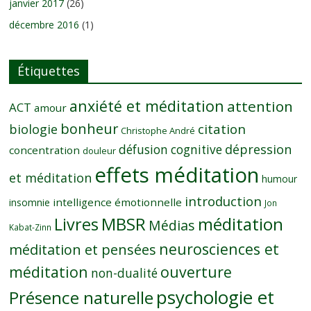
janvier 2017
(26)
décembre 2016
(1)
Étiquettes
anxiété et méditation
attention
ACT
amour
bonheur
citation
biologie
Christophe André
dépression
défusion cognitive
concentration
douleur
effets méditation
et méditation
humour
introduction
intelligence émotionnelle
insomnie
Jon
MBSR
méditation
Livres
Médias
Kabat-Zinn
neurosciences et
méditation et pensées
méditation
ouverture
non-dualité
psychologie et
Présence naturelle