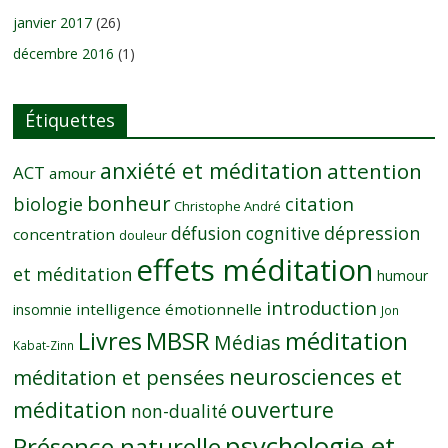
janvier 2017
(26)
décembre 2016
(1)
Étiquettes
anxiété et méditation
attention
ACT
amour
bonheur
citation
biologie
Christophe André
dépression
défusion cognitive
concentration
douleur
effets méditation
et méditation
humour
introduction
intelligence émotionnelle
insomnie
Jon
MBSR
méditation
Livres
Médias
Kabat-Zinn
neurosciences et
méditation et pensées
méditation
ouverture
non-dualité
psychologie et
Présence naturelle