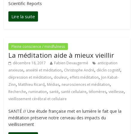
Scientific Reports
Pleine conscience / mindfulness
La méditation aide à mieux vieillir
décembre 18, 2017
Fabien Devaugermé
anticipation
,
,
,
,
anxieuse
anxiété et méditation
Christophe André
déclin cognitif
,
,
,
dépression et méditation
douleur
effets méditation
Jon Kabat-
,
,
,
,
Zinn
Matthieu Ricard
Médias
neurosciences et méditation
,
,
,
,
,
,
Recherche
rumination
santé
santé cellulaire
télomères
vieillesse
vieillissement cérébral et cellulaire
SANTÉ // Une étude française met en lumière le fait que la
méditation préserve notre cerveau des impacts du
vieillissement