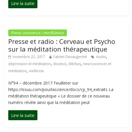
Pleine conscience / mindfulness
Presse et radio : Cerveau et Psycho
sur la méditation thérapeutique
,
novembre 22, 2017
Fabien Devaugermé
Audio
,
,
,
dépression et méditation
douleur
Médias
neurosciences et
,
méditation
vieillesse
N°94 – décembre 2017 Feuilleter sur
https://issuu.com/pourlascience/docs/cp_94_extraits La
méditation thérapeutique « Le dossier de ce nouveau
numéro révèle ainsi que la méditation peut