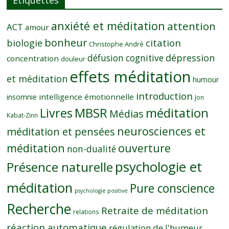
anxiété et méditation
attention
ACT
amour
bonheur
citation
biologie
Christophe André
dépression
défusion cognitive
concentration
douleur
effets méditation
et méditation
humour
introduction
intelligence émotionnelle
insomnie
Jon
MBSR
méditation
Livres
Médias
Kabat-Zinn
neurosciences et
méditation et pensées
méditation
ouverture
non-dualité
psychologie et
Présence naturelle
méditation
Pure conscience
psychologie positive
Recherche
Retraite de méditation
relations
réaction automatique
régulation de l'humeur