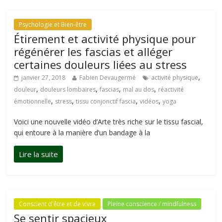
Psychologie et Bien-être
Étirement et activité physique pour
régénérer les fascias et alléger
certaines douleurs liées au stress
,
janvier 27, 2018
Fabien Devaugermé
activité physique
,
,
,
,
douleur
douleurs lombaires
fascias
mal au dos
réactivité
,
,
,
,
émotionnelle
stress
tissu conjonctif fascia
vidéos
yoga
Voici une nouvelle vidéo d’Arte très riche sur le tissu fascial,
qui entoure à la manière d’un bandage à la
Conscient d'être et de vivre
Pleine conscience / mindfulness
Se sentir spacieux