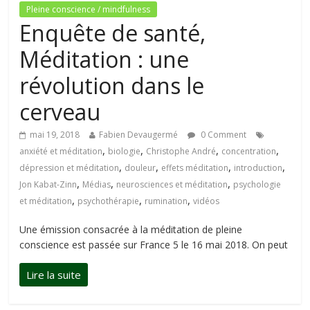
Pleine conscience / mindfulness
Enquête de santé,
Méditation : une
révolution dans le
cerveau
mai 19, 2018
Fabien Devaugermé
0 Comment
,
,
,
,
anxiété et méditation
biologie
Christophe André
concentration
,
,
,
,
dépression et méditation
douleur
effets méditation
introduction
,
,
,
Jon Kabat-Zinn
Médias
neurosciences et méditation
psychologie
,
,
,
et méditation
psychothérapie
rumination
vidéos
Une émission consacrée à la méditation de pleine
conscience est passée sur France 5 le 16 mai 2018. On peut