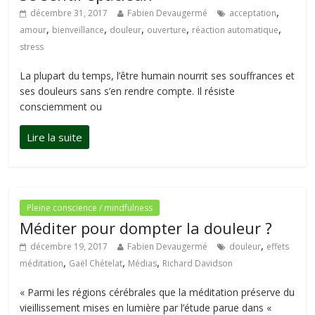
,
décembre 31, 2017
Fabien Devaugermé
acceptation
,
,
,
,
,
amour
bienveillance
douleur
ouverture
réaction automatique
stress
La plupart du temps, l’être humain nourrit ses souffrances et
ses douleurs sans s’en rendre compte. Il résiste
consciemment ou
Pleine conscience / mindfulness
Méditer pour dompter la douleur ?
,
décembre 19, 2017
Fabien Devaugermé
douleur
effets
,
,
,
méditation
Gaël Chételat
Médias
Richard Davidson
« Parmi les régions cérébrales que la méditation préserve du
vieillissement mises en lumière par l’étude parue dans «