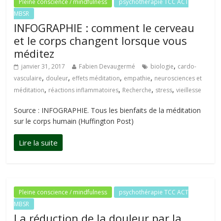
Pleine conscience / mindfulness
psychothérapie TCC ACT
MBSR
INFOGRAPHIE : comment le cerveau
et le corps changent lorsque vous
méditez
,
janvier 31, 2017
Fabien Devaugermé
biologie
cardo-
,
,
,
,
vasculaire
douleur
effets méditation
empathie
neurosciences et
,
,
,
,
méditation
réactions inflammatoires
Recherche
stress
vieillesse
Source : INFOGRAPHIE. Tous les bienfaits de la méditation
sur le corps humain (Huffington Post)
Pleine conscience / mindfulness
psychothérapie TCC ACT
MBSR
La réduction de la douleur par la