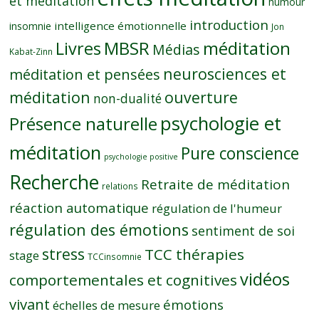
et méditation
humour
introduction
intelligence émotionnelle
insomnie
Jon
MBSR
méditation
Livres
Médias
Kabat-Zinn
neurosciences et
méditation et pensées
méditation
ouverture
non-dualité
psychologie et
Présence naturelle
méditation
Pure conscience
psychologie positive
Recherche
Retraite de méditation
relations
réaction automatique
régulation de l'humeur
régulation des émotions
sentiment de soi
stress
TCC thérapies
stage
TCCinsomnie
vidéos
comportementales et cognitives
vivant
émotions
échelles de mesure