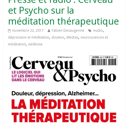
et Psycho sur la
méditation thérapeutique
,
novembre 22, 2017
Fabien Devaugermé
Audio
,
,
,
dépression et méditation
douleur
Médias
neurosciences et
,
méditation
vieillesse