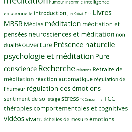
méditation
intelligence
humour
insomnie
Livres
introduction
émotionnelle
Jon Kabat-Zinn
MBSR
méditation
Médias
méditation et
neurosciences et méditation
pensées
non-
Présence naturelle
ouverture
dualité
psychologie et méditation
Pure
Recherche
conscience
Retraite de
relations
méditation
réaction automatique
régulation de
régulation des émotions
l'humeur
stress
TCC
sentiment de soi
stage
TCCinsomnie
thérapies comportementales et cognitives
vidéos
vivant
émotions
échelles de mesure