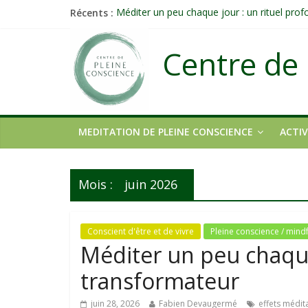
Récents :
Méditer un peu chaque jour : un rituel pro
Prolonger la vie ou découvrir ce qui ne vieill
Célébrer la Vie jusque dans les petites acti
Centre de 
Quand on n’arrive plus à agir : et si ce n’é
Une attention consciente d’elle-même, non 
MEDITATION DE PLEINE CONSCIENCE
ACTIV
Mois :
juin 2026
Conscient d'être et de vivre
Pleine conscience / mind
Méditer un peu chaque
transformateur
juin 28, 2026
Fabien Devaugermé
effets médit