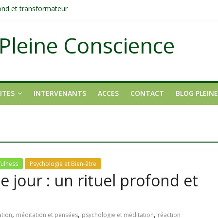
fond et transformateur
it pas ?
ons
Pleine Conscience
tait pas un manque de volonté ?
dirigée par le mental
ITES
INTERVENANTS
ACCES
CONTACT
BLOG PLEIN
fulness
Psychologie et Bien-être
 jour : un rituel profond et
,
,
,
ation
méditation et pensées
psychologie et méditation
réaction