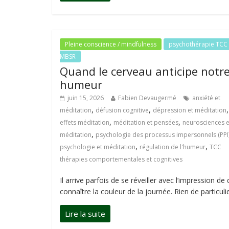
Pleine conscience / mindfulness
psychothérapie TCC
MBSR
Quand le cerveau anticipe notr
humeur
juin 15, 2026
Fabien Devaugermé
anxiété et
,
,
,
méditation
défusion cognitive
dépression et méditation
,
,
effets méditation
méditation et pensées
neurosciences e
,
méditation
psychologie des processus impersonnels (PPI
,
,
psychologie et méditation
régulation de l'humeur
TCC
thérapies comportementales et cognitives
Il arrive parfois de se réveiller avec l’impression de 
connaître la couleur de la journée. Rien de particuli