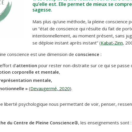
qu’elle est. Elle permet de mieux se compre
sagesse.
Mais plus qu’une méthode, l
a pleine conscience 
un “état de conscience qui résulte du fait de port
intentionnellement, au moment présent, sans juge
se déploie instant après instant” (
Kabat-Zinn
, 20
leine conscience est une dimension de
conscience :
effort d’
attention
pour rester non-distraite sur ce qui se passe
ption corporelle et mentale
,
 représentation mentale,
émotionnelle »
(
Devaugermé, 2020
).
ne liberté psychologique nous permettant de voir, penser, ressent
che du Centre de Pleine Conscience®
, les enseignements sont :