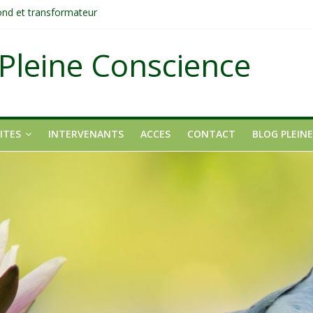
fond et transformateur
it pas ?
ons
Pleine Conscience
tait pas un manque de volonté ?
dirigée par le mental
ITES
INTERVENANTS
ACCES
CONTACT
BLOG PLEIN