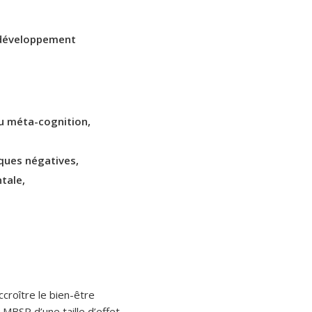
u développement
u méta-cognition,
iques négatives,
tale,
ccroître le bien-être
MBSR d’une taille d’effet