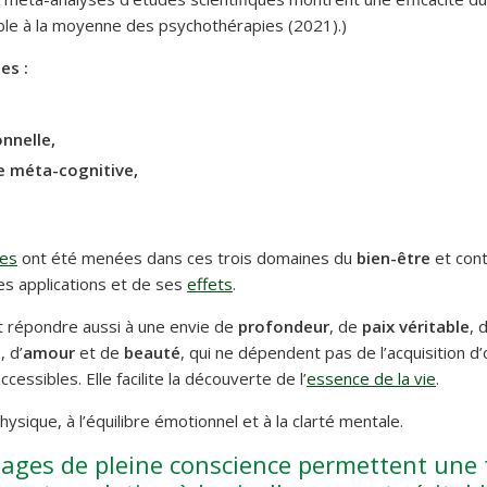
e à la moyenne des psychothérapies (2021).)
es :
nnelle,
ve méta-cognitive,
hes
ont été menées dans ces trois domaines du
bien-être
et cont
ses applications et de ses
effets
.
t répondre aussi à une envie de
profondeur
, de
paix véritable
, 
é
, d’
amour
et de
beauté
, qui ne dépendent pas de l’acquisition d
cessibles. Elle facilite la découverte de l’
essence de la vie
.
hysique, à l’équilibre émotionnel et à la clarté mentale.
tages de pleine conscience permettent une