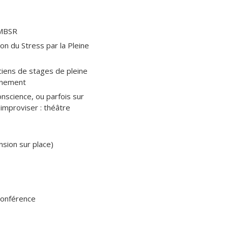
 MBSR
n du Stress par la Pleine
ciens de stages de pleine
ignement
nscience, ou parfois sur
improviser : théâtre
nsion sur place)
oconférence