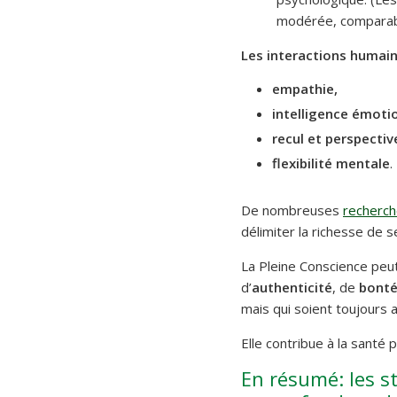
modérée, comparabl
Les interactions humain
empathie,
intelligence émotio
recul et perspecti
flexibilité mentale
.
De nombreuses
recherc
délimiter la richesse de 
La Pleine Conscience peu
d’
authenticité
, de
bont
mais qui soient toujours ac
Elle contribue à la santé p
En résumé: les s