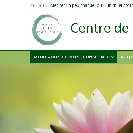
Récents :
Méditer un peu chaque jour : un rituel pro
Prolonger la vie ou découvrir ce qui ne vieill
Célébrer la Vie jusque dans les petites acti
Centre de 
Quand on n’arrive plus à agir : et si ce n’é
Une attention consciente d’elle-même, non 
MEDITATION DE PLEINE CONSCIENCE
ACTIV