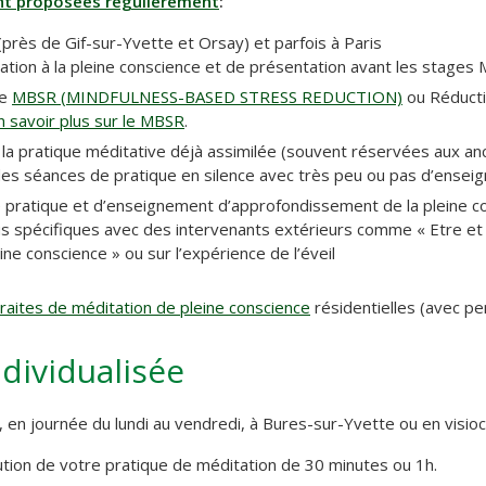
ont proposées régulièrement
:
près de Gif-sur-Yvette et Orsay) et parfois à Paris
tiation à la pleine conscience et de présentation avant les stages
me
MBSR (MINDFULNESS-BASED STRESS REDUCTION)
ou Réductio
n savoir plus sur le MBSR
.
 la pratique méditative déjà assimilée (souvent réservées aux an
des séances de pratique en silence avec très peu ou pas d’ense
 pratique et d’enseignement d’approfondissement de la pleine co
us spécifiques avec des intervenants extérieurs comme « Etre et 
ine conscience » ou sur l’expérience de l’éveil
raites de méditation de pleine conscience
résidentielles (avec pe
dividualisée
, en journée du lundi au vendredi, à Bures-sur-Yvette ou en visi
lution de votre pratique de méditation de 30 minutes ou 1h.