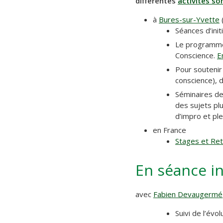
différentes
activités s
à
Bures-sur-Yvette
(
Séances d’ini
Le program
Conscience.
E
Pour soutenir
conscience), 
Séminaires de
des sujets pl
d’impro et ple
en France
Stages et Ret
En séance in
avec
Fabien Devaugermé
Suivi de l’évo