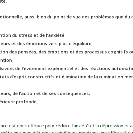
té,
otionnelle, aussi bien du point de vue des problèmes que d
tion du stress et de l’anxiété,
eurs et des émotions vers plus d’équilibre,
tion des pensées, des émotions et des processus cognitifs o
ention
lsivité, de l’évitement expérientiel et des réactions automat
ats d’esprit constructifs et élimination de la rumination men
aleurs, de l’action et de ses conséquences,
térieure profonde,
nce est donc efficace pour réduire l’
anxiété
et la
dépression
et a
 méta-analyses d’études scientifiques montrent une efficacité du 