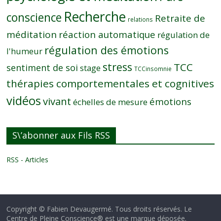
Recherche
conscience
Retraite de
relations
méditation
réaction automatique
régulation de
régulation des émotions
l'humeur
stress
TCC
sentiment de soi
stage
TCCinsomnie
thérapies comportementales et cognitives
vidéos
vivant
émotions
échelles de mesure
S\’abonner aux Fils RSS
RSS - Articles
Copyright © Fabien Devaugermé. Tous droits réservés. Le
Centre de Pleine Conscience® est une marque déposée.