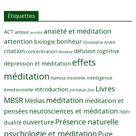
Étiquettes
anxiété et méditation
ACT
amour
anxiété
attention
bonheur
biologie
Christophe André
citation
défusion cognitive
concentration
douleur
effets
dépression et méditation
méditation
intelligence
humour
insomnie
Livres
introduction
émotionnelle
Jon Kabat-Zinn
MBSR
méditation
Médias
méditation et
neurosciences et méditation
pensées
non-
Présence naturelle
ouverture
dualité
psychologie et méditation
Pure