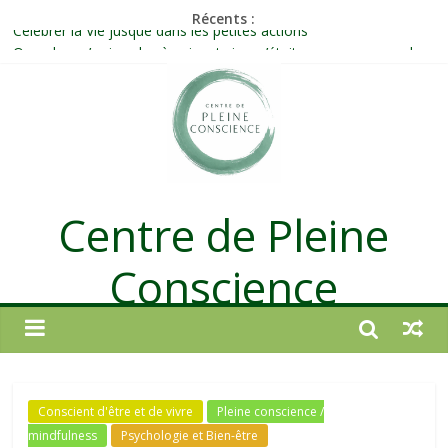
Récents :
Célébrer la Vie jusque dans les petites actions
Quand on n’arrive plus à agir : et si ce n’était pas un manque de
volonté ?
Une attention consciente d’elle-même, non dirigée par le mental
Méditer un peu chaque jour : un rituel profond et transformateur
Prolonger la vie ou découvrir ce qui ne vieillit pas ?
Centre de Pleine
Conscience
Conscient d'être et de vivre
Pleine conscience /
mindfulness
Psychologie et Bien-être