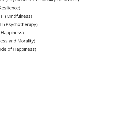
esilience)
II (Mindfulness)
II (Psychotherapy)
 Happiness)
ess and Morality)
Side of Happiness)