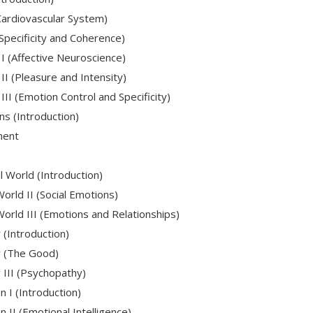
Cardiovascular System)
Specificity and Coherence)
I (Affective Neuroscience)
I (Pleasure and Intensity)
II (Emotion Control and Specificity)
s (Introduction)
ment
 World (Introduction)
orld II (Social Emotions)
orld III (Emotions and Relationships)
(Introduction)
y (The Good)
 III (Psychopathy)
 I (Introduction)
II (Emotional Intelligence)