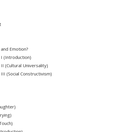
t
 and Emotion?
I (Introduction)
 (Cultural Universality)
II (Social Constructivism)
aughter)
rying)
Touch)
troduction)