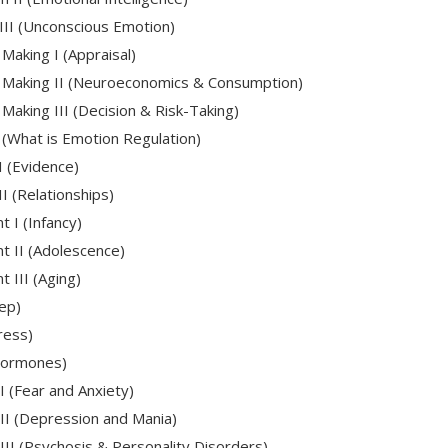
III (Unconscious Emotion)
aking I (Appraisal)
 Making II (Neuroeconomics & Consumption)
aking III (Decision & Risk-Taking)
(What is Emotion Regulation)
 (Evidence)
I (Relationships)
 I (Infancy)
 II (Adolescence)
III (Aging)
ep)
ress)
(Hormones)
 (Fear and Anxiety)
II (Depression and Mania)
II (Psychosis & Personality Disorders)