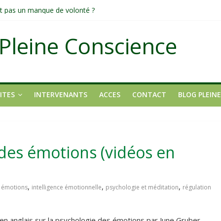
ons
tait pas un manque de volonté ?
dirigée par le mental
Pleine Conscience
fond et transformateur
it pas ?
ITES
INTERVENANTS
ACCES
CONTACT
BLOG PLEIN
des émotions (vidéos en
,
,
,
,
émotions
intelligence émotionnelle
psychologie et méditation
régulation
s en anglais sur la psychologie des émotions par June Gruber.