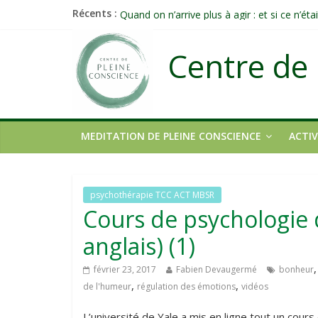
Célébrer la Vie jusque dans les petites acti
Récents :
Quand on n’arrive plus à agir : et si ce n’é
Une attention consciente d’elle-même, non 
Centre de 
Méditer un peu chaque jour : un rituel pro
Prolonger la vie ou découvrir ce qui ne vieill
MEDITATION DE PLEINE CONSCIENCE
ACTIV
psychothérapie TCC ACT MBSR
Cours de psychologie 
anglais) (1)
février 23, 2017
Fabien Devaugermé
bonheur
,
,
de l'humeur
régulation des émotions
vidéos
L’université de Yale a mis en ligne tout un cour