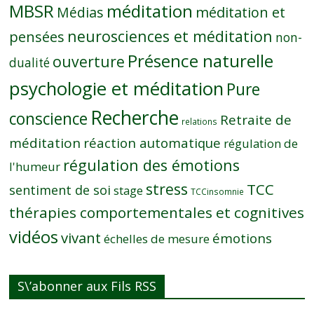
MBSR
méditation
Médias
méditation et
neurosciences et méditation
pensées
non-
Présence naturelle
ouverture
dualité
psychologie et méditation
Pure
Recherche
conscience
Retraite de
relations
méditation
réaction automatique
régulation de
régulation des émotions
l'humeur
stress
TCC
sentiment de soi
stage
TCCinsomnie
thérapies comportementales et cognitives
vidéos
vivant
émotions
échelles de mesure
S\’abonner aux Fils RSS