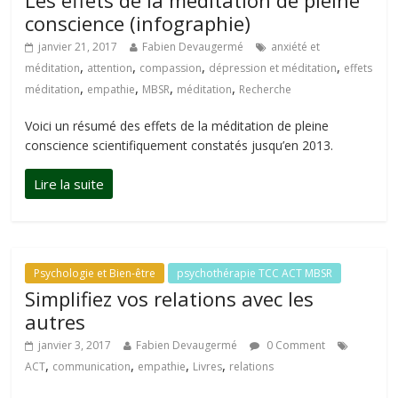
Les effets de la méditation de pleine
conscience (infographie)
janvier 21, 2017
Fabien Devaugermé
anxiété et
,
,
,
,
méditation
attention
compassion
dépression et méditation
effets
,
,
,
,
méditation
empathie
MBSR
méditation
Recherche
Voici un résumé des effets de la méditation de pleine
conscience scientifiquement constatés jusqu’en 2013.
Psychologie et Bien-être
psychothérapie TCC ACT MBSR
Simplifiez vos relations avec les
autres
janvier 3, 2017
Fabien Devaugermé
0 Comment
,
,
,
,
ACT
communication
empathie
Livres
relations