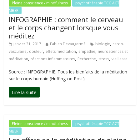
Pleine conscience / mindfulness
psychothérapie TCC ACT
MBSR
INFOGRAPHIE : comment le cerveau
et le corps changent lorsque vous
méditez
,
janvier 31, 2017
Fabien Devaugermé
biologie
cardo-
,
,
,
,
vasculaire
douleur
effets méditation
empathie
neurosciences et
,
,
,
,
méditation
réactions inflammatoires
Recherche
stress
vieillesse
Source : INFOGRAPHIE. Tous les bienfaits de la méditation
sur le corps humain (Huffington Post)
Pleine conscience / mindfulness
psychothérapie TCC ACT
MBSR