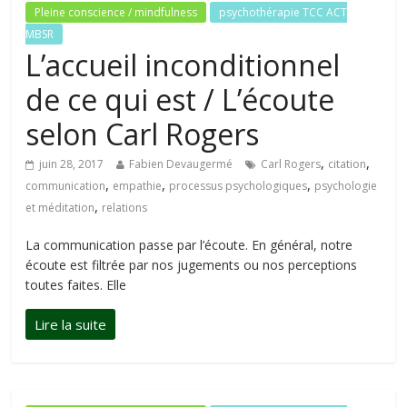
Pleine conscience / mindfulness
psychothérapie TCC ACT
MBSR
L’accueil inconditionnel
de ce qui est / L’écoute
selon Carl Rogers
,
,
juin 28, 2017
Fabien Devaugermé
Carl Rogers
citation
,
,
,
communication
empathie
processus psychologiques
psychologie
,
et méditation
relations
La communication passe par l’écoute. En général, notre
écoute est filtrée par nos jugements ou nos perceptions
toutes faites. Elle