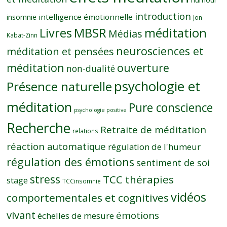
introduction
intelligence émotionnelle
insomnie
Jon
MBSR
méditation
Livres
Médias
Kabat-Zinn
neurosciences et
méditation et pensées
méditation
ouverture
non-dualité
psychologie et
Présence naturelle
méditation
Pure conscience
psychologie positive
Recherche
Retraite de méditation
relations
réaction automatique
régulation de l'humeur
régulation des émotions
sentiment de soi
stress
TCC thérapies
stage
TCCinsomnie
vidéos
comportementales et cognitives
vivant
émotions
échelles de mesure