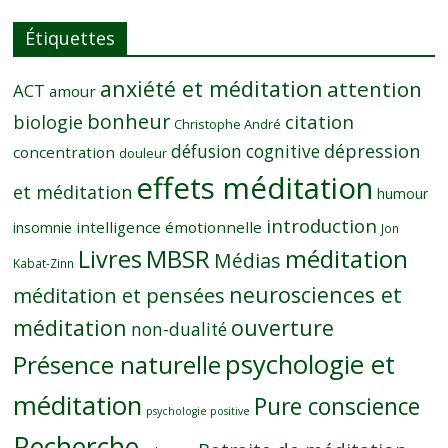
Étiquettes
anxiété et méditation
attention
ACT
amour
bonheur
citation
biologie
Christophe André
dépression
défusion cognitive
concentration
douleur
effets méditation
et méditation
humour
introduction
intelligence émotionnelle
insomnie
Jon
MBSR
méditation
Livres
Médias
Kabat-Zinn
neurosciences et
méditation et pensées
méditation
ouverture
non-dualité
psychologie et
Présence naturelle
méditation
Pure conscience
psychologie positive
Recherche