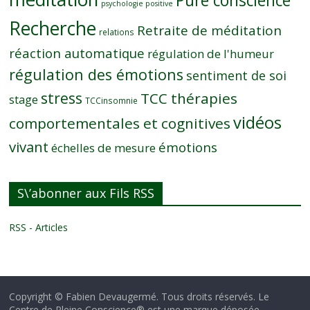
Pure conscience
psychologie positive
Recherche
Retraite de méditation
relations
réaction automatique
régulation de l'humeur
régulation des émotions
sentiment de soi
stress
TCC thérapies
stage
TCCinsomnie
vidéos
comportementales et cognitives
vivant
émotions
échelles de mesure
S\’abonner aux Fils RSS
RSS - Articles
Copyright © Fabien Devaugermé. Tous droits réservés. Le
Centre de Pleine Conscience® est une marque déposée.