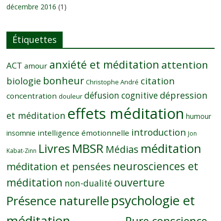
décembre 2016
(1)
Étiquettes
anxiété et méditation
attention
ACT
amour
bonheur
citation
biologie
Christophe André
dépression
défusion cognitive
concentration
douleur
effets méditation
et méditation
humour
introduction
intelligence émotionnelle
insomnie
Jon
MBSR
méditation
Livres
Médias
Kabat-Zinn
neurosciences et
méditation et pensées
méditation
ouverture
non-dualité
psychologie et
Présence naturelle
méditation