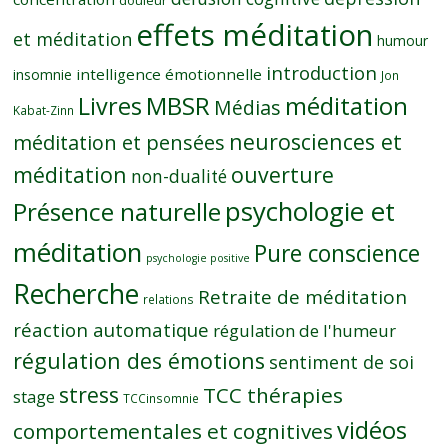
douleur
effets méditation
et méditation
humour
introduction
intelligence émotionnelle
insomnie
Jon
MBSR
méditation
Livres
Médias
Kabat-Zinn
neurosciences et
méditation et pensées
méditation
ouverture
non-dualité
psychologie et
Présence naturelle
méditation
Pure conscience
psychologie positive
Recherche
Retraite de méditation
relations
réaction automatique
régulation de l'humeur
régulation des émotions
sentiment de soi
stress
TCC thérapies
stage
TCCinsomnie
vidéos
comportementales et cognitives