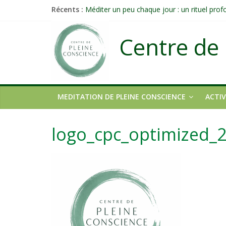
Récents :
Méditer un peu chaque jour : un rituel pro
Prolonger la vie ou découvrir ce qui ne vieill
Célébrer la Vie jusque dans les petites acti
Centre de 
Quand on n’arrive plus à agir : et si ce n’é
Une attention consciente d’elle-même, non 
MEDITATION DE PLEINE CONSCIENCE
ACTIV
logo_cpc_optimized_