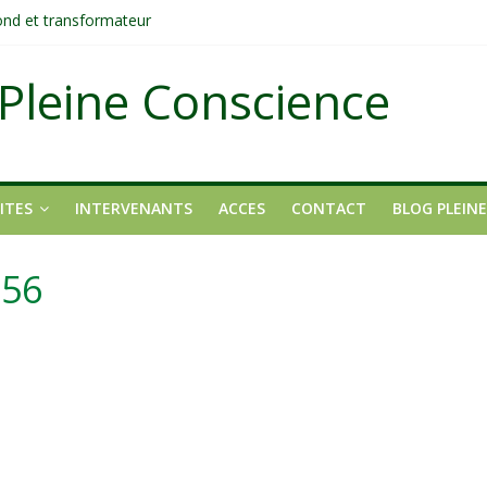
fond et transformateur
it pas ?
ons
Pleine Conscience
tait pas un manque de volonté ?
dirigée par le mental
ITES
INTERVENANTS
ACCES
CONTACT
BLOG PLEIN
256