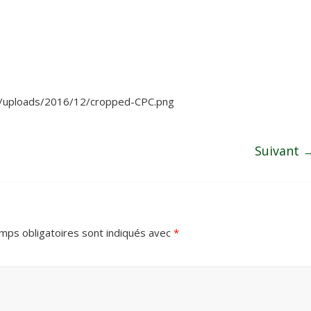
nt/uploads/2016/12/cropped-CPC.png
Suivant 
mps obligatoires sont indiqués avec
*