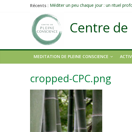
Récents :
Méditer un peu chaque jour : un rituel pro
Prolonger la vie ou découvrir ce qui ne vieill
Célébrer la Vie jusque dans les petites acti
Centre de 
Quand on n’arrive plus à agir : et si ce n’é
Une attention consciente d’elle-même, non 
MEDITATION DE PLEINE CONSCIENCE
ACTIV
cropped-CPC.png