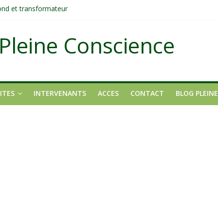
fond et transformateur
it pas ?
ons
Pleine Conscience
tait pas un manque de volonté ?
dirigée par le mental
ITES
INTERVENANTS
ACCES
CONTACT
BLOG PLEIN