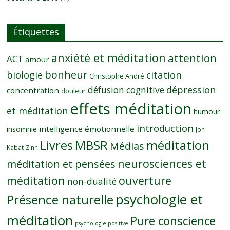
Étiquettes
anxiété et méditation
attention
ACT
amour
bonheur
citation
biologie
Christophe André
dépression
défusion cognitive
concentration
douleur
effets méditation
et méditation
humour
introduction
intelligence émotionnelle
insomnie
Jon
MBSR
méditation
Livres
Médias
Kabat-Zinn
neurosciences et
méditation et pensées
méditation
ouverture
non-dualité
psychologie et
Présence naturelle
méditation
Pure conscience
psychologie positive