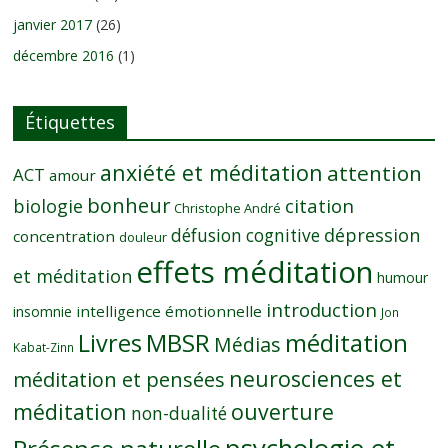
janvier 2017
(26)
décembre 2016
(1)
Étiquettes
anxiété et méditation
attention
ACT
amour
bonheur
citation
biologie
Christophe André
dépression
défusion cognitive
concentration
douleur
effets méditation
et méditation
humour
introduction
intelligence émotionnelle
insomnie
Jon
MBSR
méditation
Livres
Médias
Kabat-Zinn
neurosciences et
méditation et pensées
méditation
ouverture
non-dualité
psychologie et