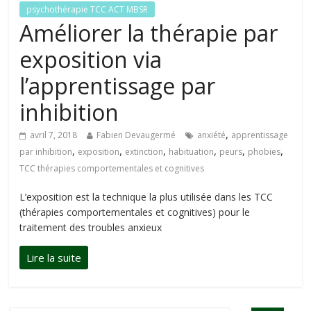
psychothérapie TCC ACT MBSR
Améliorer la thérapie par
exposition via
l’apprentissage par
inhibition
,
avril 7, 2018
Fabien Devaugermé
anxiété
apprentissage
,
,
,
,
,
,
par inhibition
exposition
extinction
habituation
peurs
phobies
TCC thérapies comportementales et cognitives
L’exposition est la technique la plus utilisée dans les TCC
(thérapies comportementales et cognitives) pour le
traitement des troubles anxieux