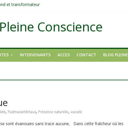
fond et transformateur
it pas ?
ons
Pleine Conscience
tait pas un manque de volonté ?
dirigée par le mental
ITES
INTERVENANTS
ACCES
CONTACT
BLOG PLEIN
ue
,
,
,
lité
Padmasambhava
Présence naturelle
vacuité
s se sont évanouies sans trace aucune, Dans cette fraîcheur où les