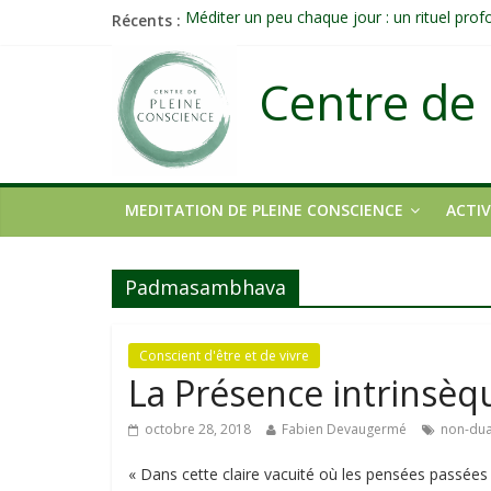
Récents :
Méditer un peu chaque jour : un rituel pro
Prolonger la vie ou découvrir ce qui ne vieill
Célébrer la Vie jusque dans les petites acti
Centre de 
Quand on n’arrive plus à agir : et si ce n’é
Une attention consciente d’elle-même, non 
MEDITATION DE PLEINE CONSCIENCE
ACTIV
Padmasambhava
Conscient d'être et de vivre
La Présence intrinsèq
octobre 28, 2018
Fabien Devaugermé
non-dua
« Dans cette claire vacuité où les pensées passée