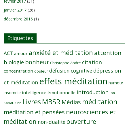
février 2017
(31)
janvier 2017
(26)
décembre 2016
(1)
Étiquettes
anxiété et méditation
attention
ACT
amour
bonheur
citation
biologie
Christophe André
dépression
défusion cognitive
concentration
douleur
effets méditation
et méditation
humour
introduction
intelligence émotionnelle
insomnie
Jon
MBSR
méditation
Livres
Médias
Kabat-Zinn
neurosciences et
méditation et pensées
méditation
ouverture
non-dualité