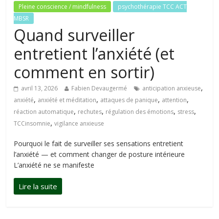
Pleine conscience / mindfulness
psychothérapie TCC ACT
MBSR
Quand surveiller
entretient l’anxiété (et
comment en sortir)
,
avril 13, 2026
Fabien Devaugermé
anticipation anxieuse
,
,
,
,
anxiété
anxiété et méditation
attaques de panique
attention
,
,
,
,
réaction automatique
rechutes
régulation des émotions
stress
,
TCCinsomnie
vigilance anxieuse
Pourquoi le fait de surveiller ses sensations entretient
l’anxiété — et comment changer de posture intérieure
L’anxiété ne se manifeste