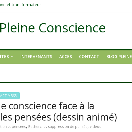
fond et transformateur
it pas ?
ons
Pleine Conscience
tait pas un manque de volonté ?
dirigée par le mental
ITES
INTERVENANTS
ACCES
CONTACT
BLOG PLEIN
 ACT MBSR
e conscience face à la
les pensées (dessin animé)
,
,
,
tion et pensées
Recherche
suppression de pensée
vidéos