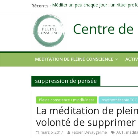
Récents :
Méditer un peu chaque jour : un rituel pro
Prolonger la vie ou découvrir ce qui ne vieill
Célébrer la Vie jusque dans les petites acti
Centre de 
Quand on n’arrive plus à agir : et si ce n’é
Une attention consciente d’elle-même, non 
MEDITATION DE PLEINE CONSCIENCE
ACTIV
suppression de pensée
Pleine conscience / mindfulness
psychothérapie TCC
La méditation de plein
volonté de supprimer 
,
mars 6, 2017
Fabien Devaugermé
ACT
médita