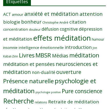
Étiquettes
anxiété et méditation
attention
ACT
amour
bonheur
citation
biologie
Christophe André
dépression
défusion cognitive
concentration
douleur
effets méditation
et méditation
humour
introduction
intelligence émotionnelle
insomnie
Jon
MBSR
méditation
Livres
Médias
Kabat-Zinn
neurosciences et
méditation et pensées
méditation
ouverture
non-dualité
psychologie et
Présence naturelle
méditation
Pure conscience
psychologie positive
Recherche
Retraite de méditation
relations