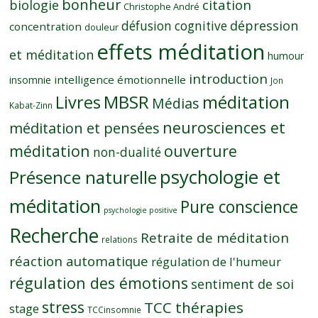
bonheur
citation
biologie
Christophe André
dépression
défusion cognitive
concentration
douleur
effets méditation
et méditation
humour
introduction
intelligence émotionnelle
insomnie
Jon
MBSR
méditation
Livres
Médias
Kabat-Zinn
neurosciences et
méditation et pensées
méditation
ouverture
non-dualité
psychologie et
Présence naturelle
méditation
Pure conscience
psychologie positive
Recherche
Retraite de méditation
relations
réaction automatique
régulation de l'humeur
régulation des émotions
sentiment de soi
stress
TCC thérapies
stage
TCCinsomnie