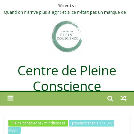
Récents :
Quand on n’arrive plus à agir : et si ce n’était pas un manque de
volonté ?
Une attention consciente d’elle-même, non dirigée par le mental
Méditer un peu chaque jour : un rituel profond et transformateur
Prolonger la vie ou découvrir ce qui ne vieillit pas ?
Célébrer la Vie jusque dans les petites actions
Centre de Pleine
Conscience
Pleine conscience / mindfulness
psychothérapie TCC ACT
MBSR