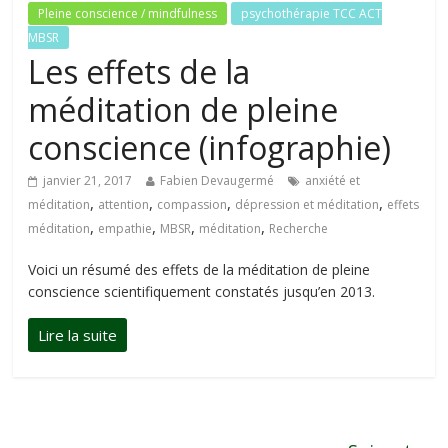
Pleine conscience / mindfulness
psychothérapie TCC ACT
MBSR
Les effets de la
méditation de pleine
conscience (infographie)
janvier 21, 2017
Fabien Devaugermé
anxiété et
,
,
,
,
méditation
attention
compassion
dépression et méditation
effets
,
,
,
,
méditation
empathie
MBSR
méditation
Recherche
Voici un résumé des effets de la méditation de pleine
conscience scientifiquement constatés jusqu’en 2013.