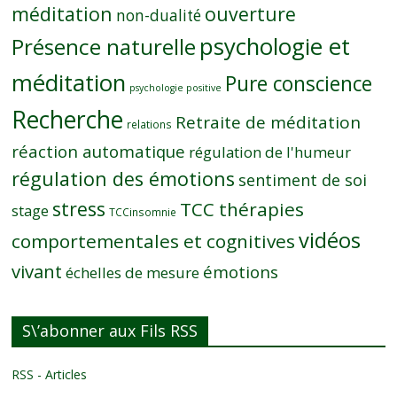
méditation
ouverture
non-dualité
psychologie et
Présence naturelle
méditation
Pure conscience
psychologie positive
Recherche
Retraite de méditation
relations
réaction automatique
régulation de l'humeur
régulation des émotions
sentiment de soi
stress
TCC thérapies
stage
TCCinsomnie
vidéos
comportementales et cognitives
vivant
émotions
échelles de mesure
S\’abonner aux Fils RSS
RSS - Articles