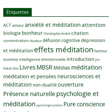
Étiquettes
anxiété et méditation
attention
ACT
amour
bonheur
citation
biologie
Christophe André
dépression
défusion cognitive
concentration
douleur
effets méditation
et méditation
humour
introduction
intelligence émotionnelle
insomnie
Jon
MBSR
méditation
Livres
Médias
Kabat-Zinn
neurosciences et
méditation et pensées
méditation
ouverture
non-dualité
psychologie et
Présence naturelle
méditation
Pure conscience
psychologie positive