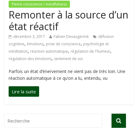
Pleine conscience / mindfulness
Remonter à la source d’un
état réactif
décembre 3, 2017
Fabien Devaugermé
défusion
,
,
,
cognitive
émotions
prise de conscience
psychologie et
,
,
,
méditation
réaction automatique
régulation de l'humeur
,
régulation des émotions
sentiment de soi
Parfois un état d’énervement ne vient pas de très loin. Une
réaction automatique à ce qu’on a lu, entendu, vu