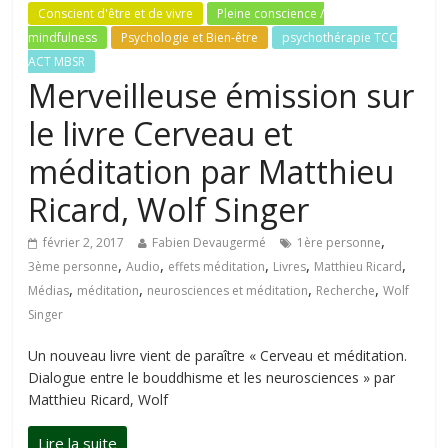
Conscient d'être et de vivre
Pleine conscience /
mindfulness
Psychologie et Bien-être
psychothérapie TCC
ACT MBSR
Merveilleuse émission sur
le livre Cerveau et
méditation par Matthieu
Ricard, Wolf Singer
,
février 2, 2017
Fabien Devaugermé
1ère personne
,
,
,
,
,
3ème personne
Audio
effets méditation
Livres
Matthieu Ricard
,
,
,
,
Médias
méditation
neurosciences et méditation
Recherche
Wolf
Singer
Un nouveau livre vient de paraître « Cerveau et méditation.
Dialogue entre le bouddhisme et les neurosciences » par
Matthieu Ricard, Wolf