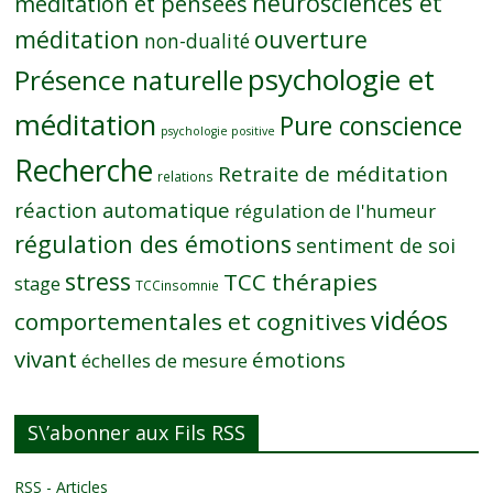
neurosciences et
méditation et pensées
méditation
ouverture
non-dualité
psychologie et
Présence naturelle
méditation
Pure conscience
psychologie positive
Recherche
Retraite de méditation
relations
réaction automatique
régulation de l'humeur
régulation des émotions
sentiment de soi
stress
TCC thérapies
stage
TCCinsomnie
vidéos
comportementales et cognitives
vivant
émotions
échelles de mesure
S\’abonner aux Fils RSS
RSS - Articles