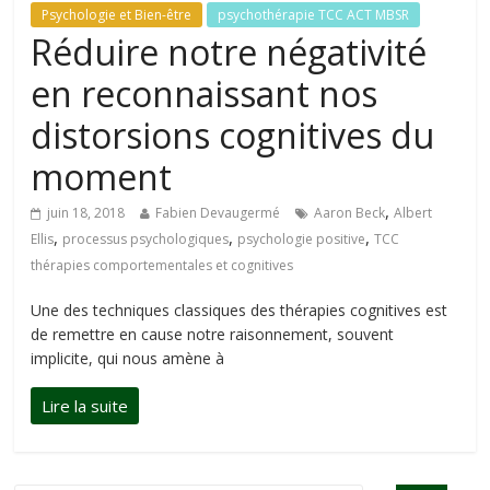
Psychologie et Bien-être
psychothérapie TCC ACT MBSR
Réduire notre négativité
en reconnaissant nos
distorsions cognitives du
moment
,
juin 18, 2018
Fabien Devaugermé
Aaron Beck
Albert
,
,
,
Ellis
processus psychologiques
psychologie positive
TCC
thérapies comportementales et cognitives
Une des techniques classiques des thérapies cognitives est
de remettre en cause notre raisonnement, souvent
implicite, qui nous amène à