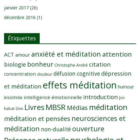
janvier 2017
(26)
décembre 2016
(1)
Étiquettes
anxiété et méditation
attention
ACT
amour
bonheur
citation
biologie
Christophe André
dépression
défusion cognitive
concentration
douleur
effets méditation
et méditation
humour
introduction
intelligence émotionnelle
insomnie
Jon
MBSR
méditation
Livres
Médias
Kabat-Zinn
neurosciences et
méditation et pensées
méditation
ouverture
non-dualité
psychologie et