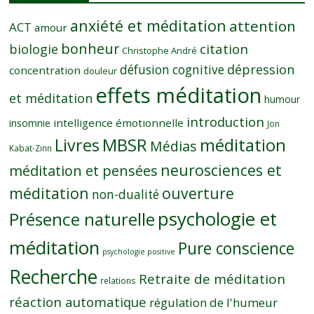
anxiété et méditation
attention
ACT
amour
bonheur
citation
biologie
Christophe André
dépression
défusion cognitive
concentration
douleur
effets méditation
et méditation
humour
introduction
intelligence émotionnelle
insomnie
Jon
MBSR
méditation
Livres
Médias
Kabat-Zinn
neurosciences et
méditation et pensées
méditation
ouverture
non-dualité
psychologie et
Présence naturelle
méditation
Pure conscience
psychologie positive
Recherche
Retraite de méditation
relations
réaction automatique
régulation de l'humeur