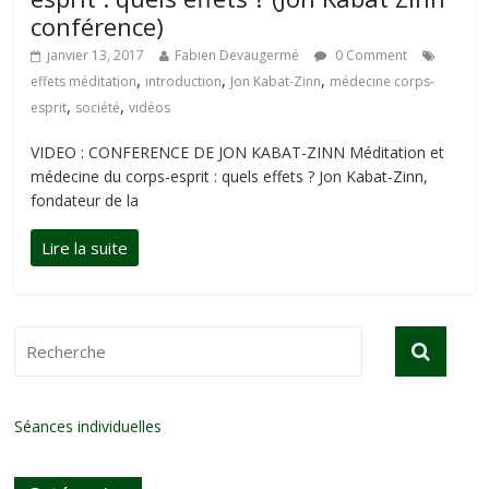
conférence)
janvier 13, 2017
Fabien Devaugermé
0 Comment
,
,
,
effets méditation
introduction
Jon Kabat-Zinn
médecine corps-
,
,
esprit
société
vidéos
VIDEO : CONFERENCE DE JON KABAT-ZINN Méditation et
médecine du corps-esprit : quels effets ? Jon Kabat-Zinn,
fondateur de la
Séances individuelles