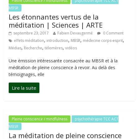
Pleine conscience / mindfulness
psychothérapie TCC ACT
MBSR
Les étonnantes vertus de la
méditation | Sciences | ARTE
septembre 23, 2017
Fabien Devaugermé
0 Comment
,
,
,
,
effets méditation
introduction
MBSR
médecine corps-esprit
,
,
,
Médias
Recherche
télomères
vidéos
Une émission intéressante consacrée au MBSR et à la
méditation de pleine conscience à revoir. Au delà des
témoignages, elle
Pleine conscience / mindfulness
psychothérapie TCC ACT
MBSR
La méditation de pleine conscience