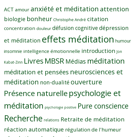
anxiété et méditation
attention
ACT
amour
bonheur
citation
biologie
Christophe André
dépression
défusion cognitive
concentration
douleur
effets méditation
et méditation
humour
introduction
intelligence émotionnelle
insomnie
Jon
MBSR
méditation
Livres
Médias
Kabat-Zinn
neurosciences et
méditation et pensées
méditation
ouverture
non-dualité
psychologie et
Présence naturelle
méditation
Pure conscience
psychologie positive
Recherche
Retraite de méditation
relations
réaction automatique
régulation de l'humeur