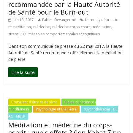
recommandée par la Haute Autorité
de Santé pour le Burn-out
,
juin 13, 2017
Fabien Devaugermé
burnout
dépression
,
,
,
,
et méditation
médecine
médecine corps-esprit
méditation
,
stress
TCC thérapies comportementales et cognitives
Dans son communiqué de presse du 22 mai 2017, la Haute
Autorité de Santé recommande officiellement la méditation
de pleine
Conscient d'être et de vivre
Pleine conscience /
mindfulness
Psychologie et Bien-être
psychothérapie TCC
ACT MBSR
Méditation et médecine du corps-
esprit : quels effets ? (Jon Kabat Zinn