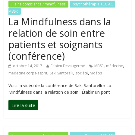
Pleine conscience / mindfulness
psychothérapie TCC ACT
MBSR
La Mindfulness dans la
relation de soin entre
patients et soignants
(conférence)
,
,
octobre 14, 2017
Fabien Devaugermé
MBSR
médecine
,
,
,
médecine corps-esprit
Saki Santorelli
société
vidéos
Voici la vidéo de la conférence de Saki Santorelli « La
Mindfulness dans la relation de soin : Établir un pont