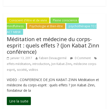
Conscient d'être et de vivre
Pleine conscience /
mindfulness
Psychologie et Bien-être
psychothérapie TCC
ACT MBSR
Méditation et médecine du corps-
esprit : quels effets ? (Jon Kabat Zinn
conférence)
janvier 13, 2017
Fabien Devaugermé
0 Comment
,
,
,
effets méditation
introduction
Jon Kabat-Zinn
médecine corps-
,
,
esprit
société
vidéos
VIDEO : CONFERENCE DE JON KABAT-ZINN Méditation et
médecine du corps-esprit : quels effets ? Jon Kabat-Zinn,
fondateur de la