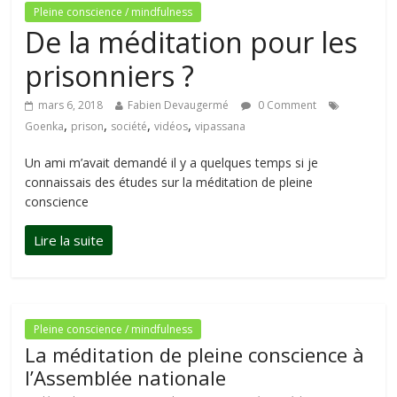
Pleine conscience / mindfulness
De la méditation pour les
prisonniers ?
mars 6, 2018
Fabien Devaugermé
0 Comment
,
,
,
,
Goenka
prison
société
vidéos
vipassana
Un ami m’avait demandé il y a quelques temps si je
connaissais des études sur la méditation de pleine
conscience
Pleine conscience / mindfulness
La méditation de pleine conscience à
l’Assemblée nationale