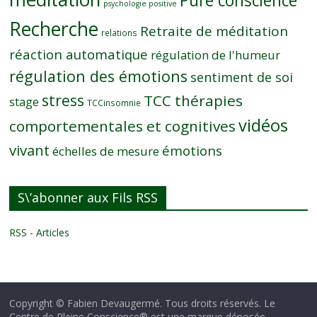
Pure conscience
psychologie positive
Recherche
Retraite de méditation
relations
réaction automatique
régulation de l'humeur
régulation des émotions
sentiment de soi
stress
TCC thérapies
stage
TCCinsomnie
vidéos
comportementales et cognitives
vivant
émotions
échelles de mesure
S\’abonner aux Fils RSS
RSS - Articles
Copyright © Fabien Devaugermé. Tous droits réservés. Le
Centre de Pleine Conscience® est une marque déposée.