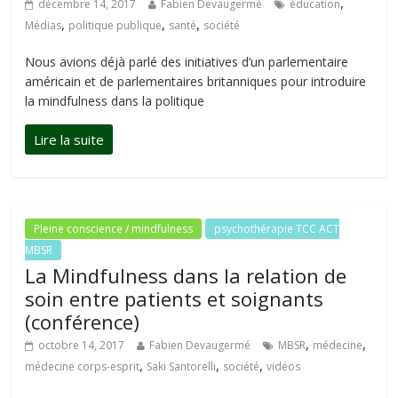
,
décembre 14, 2017
Fabien Devaugermé
éducation
,
,
,
Médias
politique publique
santé
société
Nous avions déjà parlé des initiatives d’un parlementaire
américain et de parlementaires britanniques pour introduire
la mindfulness dans la politique
Pleine conscience / mindfulness
psychothérapie TCC ACT
MBSR
La Mindfulness dans la relation de
soin entre patients et soignants
(conférence)
,
,
octobre 14, 2017
Fabien Devaugermé
MBSR
médecine
,
,
,
médecine corps-esprit
Saki Santorelli
société
vidéos