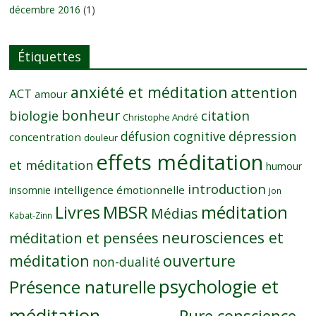
décembre 2016
(1)
Étiquettes
anxiété et méditation
attention
ACT
amour
bonheur
citation
biologie
Christophe André
dépression
défusion cognitive
concentration
douleur
effets méditation
et méditation
humour
introduction
intelligence émotionnelle
insomnie
Jon
MBSR
méditation
Livres
Médias
Kabat-Zinn
neurosciences et
méditation et pensées
méditation
ouverture
non-dualité
psychologie et
Présence naturelle
méditation