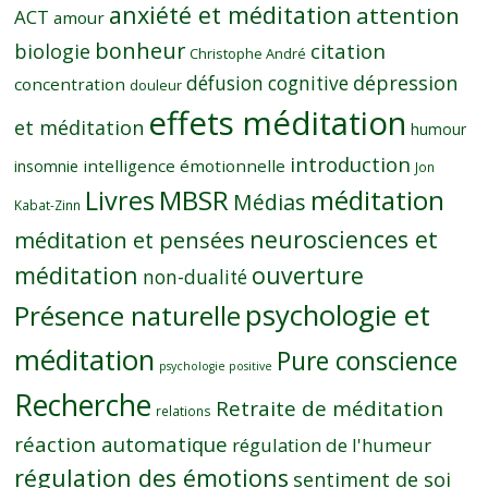
anxiété et méditation
attention
ACT
amour
bonheur
citation
biologie
Christophe André
dépression
défusion cognitive
concentration
douleur
effets méditation
et méditation
humour
introduction
intelligence émotionnelle
insomnie
Jon
MBSR
méditation
Livres
Médias
Kabat-Zinn
neurosciences et
méditation et pensées
méditation
ouverture
non-dualité
psychologie et
Présence naturelle
méditation
Pure conscience
psychologie positive
Recherche
Retraite de méditation
relations
réaction automatique
régulation de l'humeur
régulation des émotions
sentiment de soi