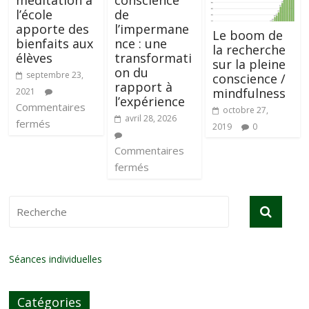
méditation à
conscience
l’école
de
apporte des
l’impermane
Le boom de
bienfaits aux
nce : une
la recherche
élèves
transformati
sur la pleine
on du
septembre 23,
conscience /
rapport à
mindfulness
2021
l’expérience
Commentaires
octobre 27,
avril 28, 2026
fermés
2019
0
Commentaires
fermés
Séances individuelles
Catégories