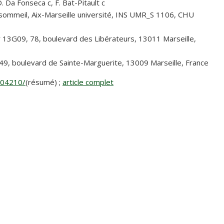
D. Da Fonseca c, F. Bat-Pitault c
e sommeil, Aix-Marseille université, INS UMR_S 1106, CHU
ur 13G09, 78, boulevard des Libérateurs, 13011 Marseille,
 249, boulevard de Sainte-Marguerite, 13009 Marseille, France
104210/
(résumé) ;
article complet