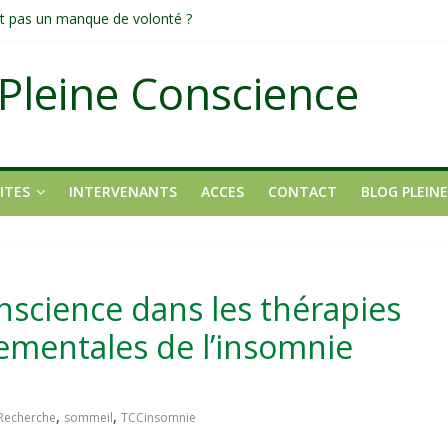
tait pas un manque de volonté ?
dirigée par le mental
fond et transformateur
Pleine Conscience
it pas ?
ons
ITES
INTERVENANTS
ACCES
CONTACT
BLOG PLEIN
nscience dans les thérapies
ementales de l’insomnie
,
,
Recherche
sommeil
TCCinsomnie