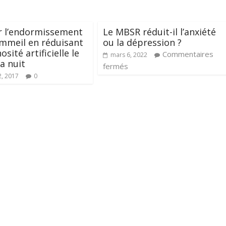
er l’endormissement
Le MBSR réduit-il l’anxiété
ommeil en réduisant
ou la dépression ?
osité artificielle le
Commentaires
mars 6, 2022
la nuit
fermés
2, 2017
0