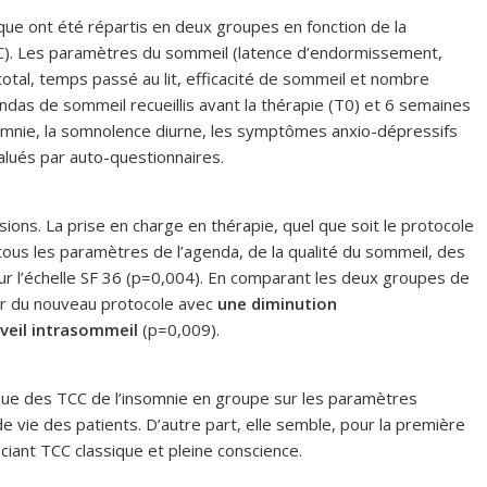
ique ont été répartis en deux groupes en fonction de la
C). Les paramètres du sommeil (latence d’endormissement,
otal, temps passé au lit, efficacité de sommeil et nombre
ndas de sommeil recueillis avant la thérapie (T0) et 6 semaines
insomnie, la somnolence diurne, les symptômes anxio-dépressifs
alués par auto-questionnaires.
sions. La prise en charge en thérapie, quel que soit le protocole
e tous les paramètres de l’agenda, de la qualité du sommeil, des
ur l’échelle SF 36 (p=0,004). En comparant les deux groupes de
ur du nouveau protocole avec
une diminution
veil intrasommeil
(p=0,009).
ique des TCC de l’insomnie en groupe sur les paramètres
e vie des patients. D’autre part, elle semble, pour la première
ciant TCC classique et pleine conscience.