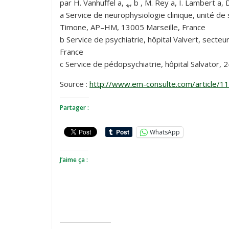
par H. Vanhuffel a, ⁎, b , M. Rey a, I. Lambert a, 
a Service de neurophysiologie clinique, unité d
Timone, AP–HM, 13005 Marseille, France
b Service de psychiatrie, hôpital Valvert, secte
France
c Service de pédopsychiatrie, hôpital Salvator,
Source :
http://www.em-consulte.com/article/1
Partager :
WhatsApp
J’aime ça :