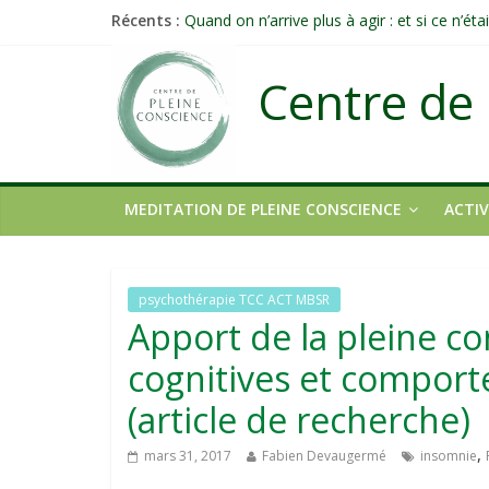
Récents :
Quand on n’arrive plus à agir : et si ce n’é
Une attention consciente d’elle-même, non 
Méditer un peu chaque jour : un rituel pro
Centre de 
Prolonger la vie ou découvrir ce qui ne vieill
Célébrer la Vie jusque dans les petites acti
MEDITATION DE PLEINE CONSCIENCE
ACTIV
psychothérapie TCC ACT MBSR
Apport de la pleine co
cognitives et comport
(article de recherche)
,
mars 31, 2017
Fabien Devaugermé
insomnie