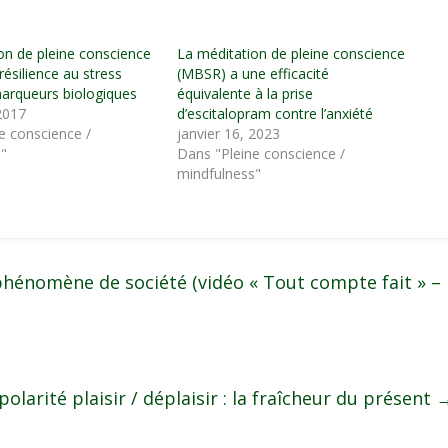
on de pleine conscience
La méditation de pleine conscience
résilience au stress
(MBSR) a une efficacité
arqueurs biologiques
équivalente à la prise
 2017
d’escitalopram contre l’anxiété
e conscience /
janvier 16, 2023
s"
Dans "Pleine conscience /
mindfulness"
phénomène de société (vidéo « Tout compte fait » –
polarité plaisir / déplaisir : la fraîcheur du présent