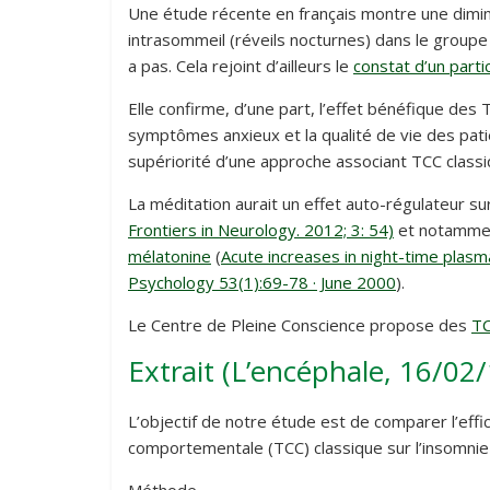
Une étude récente en français montre une dimin
intrasommeil (réveils nocturnes) dans le groupe 
a pas. Cela rejoint d’ailleurs le
constat d’un part
Elle confirme, d’une part, l’effet bénéfique de
symptômes anxieux et la qualité de vie des patie
supériorité d’une approche associant TCC classi
La méditation aurait un effet auto-régulateur su
Frontiers in Neurology. 2012; 3: 54)
et notamment
mélatonine
(
Acute increases in night-time plasma
Psychology 53(1):69-78 · June 2000
).
Le Centre de Pleine Conscience propose des
TC
Extrait (L’encéphale, 16/02/1
L’objectif de notre étude est de comparer l’eff
comportementale (TCC) classique sur l’insomnie
Méthode