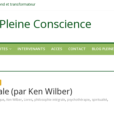
fond et transformateur
it pas ?
ons
Pleine Conscience
tait pas un manque de volonté ?
dirigée par le mental
ITES
INTERVENANTS
ACCES
CONTACT
BLOG PLEIN
ale (par Ken Wilber)
,
,
,
,
,
,
ique
Ken Wilber
Livres
philosophie intégrale
psychothérapie
spiritualité