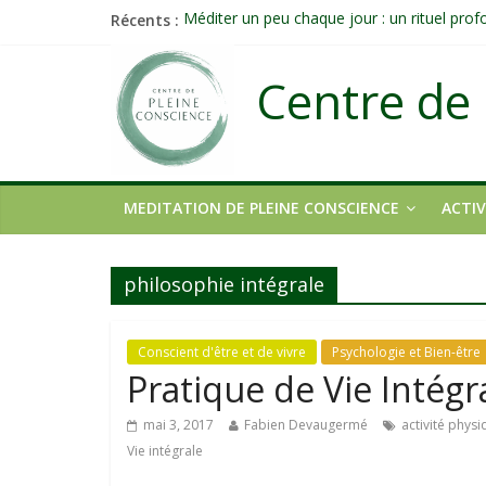
Récents :
Méditer un peu chaque jour : un rituel pro
Prolonger la vie ou découvrir ce qui ne vieill
Célébrer la Vie jusque dans les petites acti
Centre de 
Quand on n’arrive plus à agir : et si ce n’é
Une attention consciente d’elle-même, non 
MEDITATION DE PLEINE CONSCIENCE
ACTIV
philosophie intégrale
Conscient d'être et de vivre
Psychologie et Bien-être
Pratique de Vie Intégr
mai 3, 2017
Fabien Devaugermé
activité phys
Vie intégrale