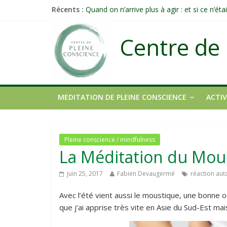
Récents :
Quand on n’arrive plus à agir : et si ce n’é
Une attention consciente d’elle-même, non 
Méditer un peu chaque jour : un rituel pro
Centre de 
Prolonger la vie ou découvrir ce qui ne vieill
MEDITATION DE PLEINE CONSCIENCE
ACTIV
Pleine conscience / mindfulness
La Méditation du Mou
juin 25, 2017
Fabien Devaugermé
réaction au
Avec l’été vient aussi le moustique, une bonne 
que j’ai apprise très vite en Asie du Sud-Est mais 