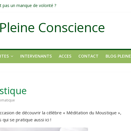
tait pas un manque de volonté ?
dirigée par le mental
fond et transformateur
Pleine Conscience
it pas ?
ITES
INTERVENANTS
ACCES
CONTACT
BLOG PLEIN
stique
tomatique
occasion de découvrir la célèbre « Méditation du Moustique »,
qui se pratique aussi ici !