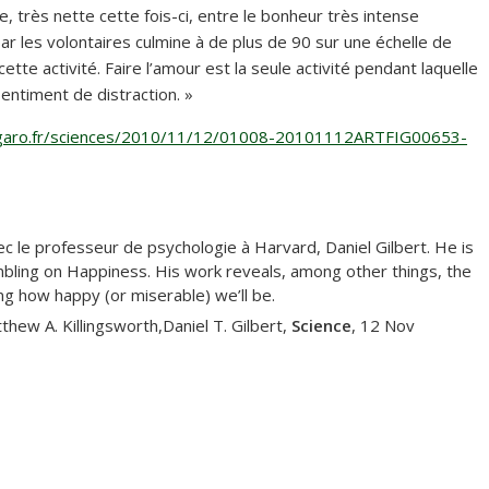
, très nette cette fois-ci, entre le bonheur très intense
ar les volontaires culmine à de plus de 90 sur une échelle de
ette activité. Faire l’amour est la seule activité pendant laquelle
ntiment de distraction. »
igaro.fr/sciences/2010/11/12/01008-20101112ARTFIG00653-
ec le professeur de psychologie à Harvard, Daniel Gilbert. He is
mbling on Happiness. His work reveals, among other things, the
ng how happy (or miserable) we’ll be.
tthew A. Killingsworth,Daniel T. Gilbert,
Science
, 12 Nov