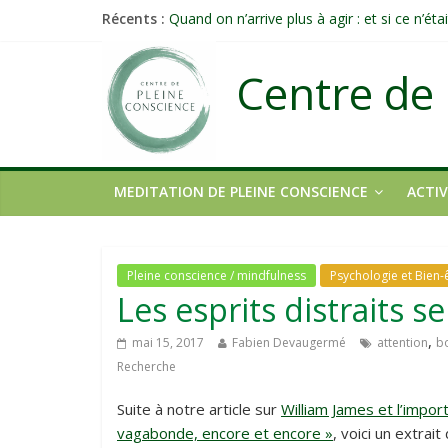
Récents :
Quand on n’arrive plus à agir : et si ce n’é
Une attention consciente d’elle-même, non 
Méditer un peu chaque jour : un rituel pro
Centre de 
Prolonger la vie ou découvrir ce qui ne vieill
Célébrer la Vie jusque dans les petites acti
MEDITATION DE PLEINE CONSCIENCE
ACTIV
Pleine conscience / mindfulness
Psychologie et Bien-
Les esprits distraits 
,
mai 15, 2017
Fabien Devaugermé
attention
b
Recherche
Suite à notre article sur
William James et l’impor
vagabonde, encore et encore »
, voici un extra