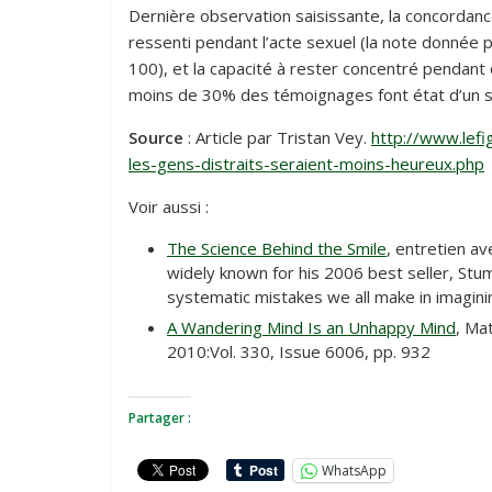
Dernière observation saisissante, la concordance
ressenti pendant l’acte sexuel (la note donnée p
100), et la capacité à rester concentré pendant c
moins de 30% des témoignages font état d’un se
Source
: Article par Tristan Vey.
http://www.lef
les-gens-distraits-seraient-moins-heureux.php
Voir aussi :
The Science Behind the Smile
, entretien av
widely known for his 2006 best seller, Stu
systematic mistakes we all make in imagini
A Wandering Mind Is an Unhappy Mind
, Ma
2010:Vol. 330, Issue 6006, pp. 932
Partager :
WhatsApp