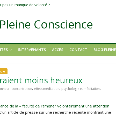
tait pas un manque de volonté ?
dirigée par le mental
fond et transformateur
Pleine Conscience
it pas ?
ons
ITES
INTERVENANTS
ACCES
CONTACT
BLOG PLEIN
être
seraient moins heureux
,
,
,
,
onheur
concentration
effets méditation
psychologie et méditation
tance de la « faculté de ramener volontairement une attention
it d’un article de presse sur une recherche récente montrant une