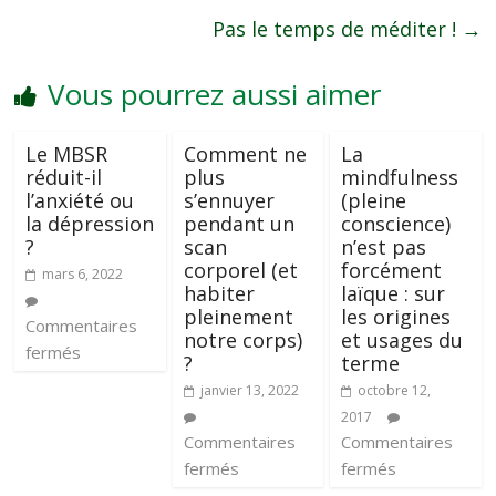
Pas le temps de méditer !
→
Vous pourrez aussi aimer
Le MBSR
Comment ne
La
réduit-il
plus
mindfulness
l’anxiété ou
s’ennuyer
(pleine
la dépression
pendant un
conscience)
?
scan
n’est pas
corporel (et
forcément
mars 6, 2022
habiter
laïque : sur
pleinement
les origines
Commentaires
notre corps)
et usages du
fermés
?
terme
janvier 13, 2022
octobre 12,
2017
Commentaires
Commentaires
fermés
fermés