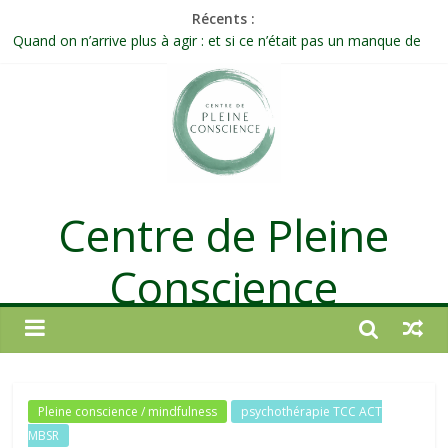
Récents :
Célébrer la Vie jusque dans les petites actions
Quand on n’arrive plus à agir : et si ce n’était pas un manque de
volonté ?
Une attention consciente d’elle-même, non dirigée par le mental
Méditer un peu chaque jour : un rituel profond et transformateur
Prolonger la vie ou découvrir ce qui ne vieillit pas ?
Centre de Pleine
Conscience
Pleine conscience / mindfulness
psychothérapie TCC ACT
MBSR