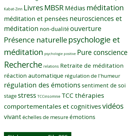
MBSR
méditation
Livres
Médias
Kabat-Zinn
neurosciences et
méditation et pensées
méditation
ouverture
non-dualité
psychologie et
Présence naturelle
méditation
Pure conscience
psychologie positive
Recherche
Retraite de méditation
relations
réaction automatique
régulation de l'humeur
régulation des émotions
sentiment de soi
stress
TCC thérapies
stage
TCCinsomnie
vidéos
comportementales et cognitives
vivant
émotions
échelles de mesure