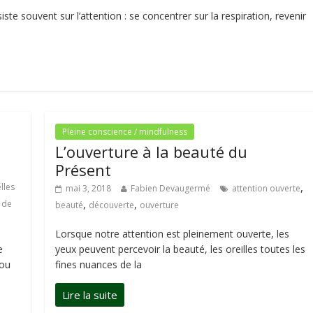
ste souvent sur l’attention : se concentrer sur la respiration, revenir
Pleine conscience / mindfulness
L’ouverture à la beauté du
Présent
,
lles
mai 3, 2018
Fabien Devaugermé
attention ouverte
,
,
 de
beauté
découverte
ouverture
Lorsque notre attention est pleinement ouverte, les
e
yeux peuvent percevoir la beauté, les oreilles toutes les
 ou
fines nuances de la