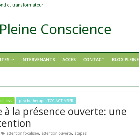
fond et transformateur
it pas ?
ons
Pleine Conscience
tait pas un manque de volonté ?
dirigée par le mental
ITES
INTERVENANTS
ACCES
CONTACT
BLOG PLEIN
fulness
psychothérapie TCC ACT MBSR
ée à la présence ouverte: une
tention
,
,
attention focalisée
attention ouverte
étapes