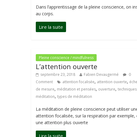
Dans l’apprentissage de la pleine conscience, on insi
au corps.
Pleine conscience / mindfulness
L’attention ouverte
septembre 23, 2018
Fabien Devaugermé
0
,
,
Comment
attention focalisée
attention ouverte
éche
,
,
,
de mesure
méditation et pensées
ouverture
techniques
,
méditation
types de méditation
La méditation de pleine conscience peut utiliser un
attention focalisée, sur la respiration par exemple,
une attention plus ouverte