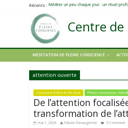
Récents :
Méditer un peu chaque jour : un rituel pro
Prolonger la vie ou découvrir ce qui ne vieill
Célébrer la Vie jusque dans les petites acti
Centre de 
Quand on n’arrive plus à agir : et si ce n’é
Une attention consciente d’elle-même, non 
MEDITATION DE PLEINE CONSCIENCE
ACTIV
attention ouverte
Conscient d'être et de vivre
Pleine conscience / mind
De l’attention focalis
transformation de l’at
mai 1, 2026
Fabien Devaugermé
0 Comment