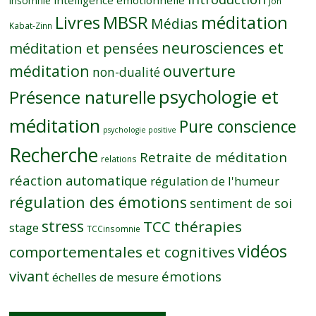
intelligence émotionnelle
insomnie
Jon
MBSR
méditation
Livres
Médias
Kabat-Zinn
neurosciences et
méditation et pensées
méditation
ouverture
non-dualité
psychologie et
Présence naturelle
méditation
Pure conscience
psychologie positive
Recherche
Retraite de méditation
relations
réaction automatique
régulation de l'humeur
régulation des émotions
sentiment de soi
stress
TCC thérapies
stage
TCCinsomnie
vidéos
comportementales et cognitives
vivant
émotions
échelles de mesure